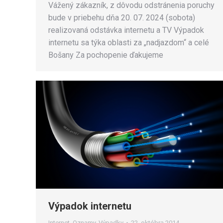
Vážený zákazník, z dôvodu odstránenia poruchy
bude v priebehu dňa 20. 07. 2024 (sobota)
realizovaná odstávka internetu a TV Výpadok
internetu sa týka oblasti za „nadjazdom“ a celé
Bošany Za pochopenie ďakujeme
Výpadok internetu
Internet
,
Oznamy
,
Výpadky
22. októbra 2014