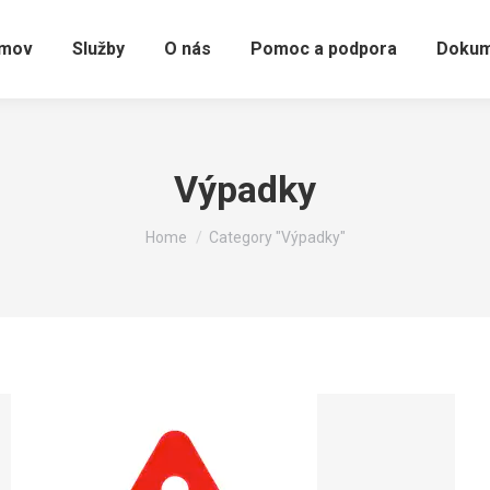
mov
Služby
O nás
Pomoc a podpora
Dokum
Výpadky
You are here:
Home
Category "Výpadky"