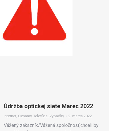
Údržba optickej siete Marec 2022
Internet
,
Oznamy
,
Televízia
,
Výpadky
2. marca 2022
Vážený zákazník/Vážená spoločnosť,chceli by