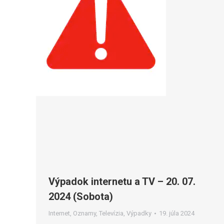
Výpadok internetu a TV – 20. 07.
2024 (Sobota)
Internet
,
Oznamy
,
Televízia
,
Výpadky
19. júla 2024