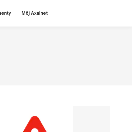
enty
Môj Axalnet