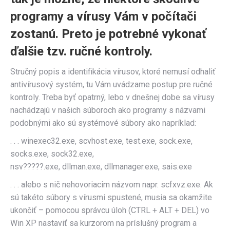
programy a vírusy Vám v počítači
zostanú. Preto je potrebné vykonať
ďalšie tzv. ručné kontroly.
Stručný popis a identifikácia vírusov, ktoré nemusí odhaliť
antivírusový systém, tu Vám uvádzame postup pre ručné
kontroly. Treba byť opatrný, lebo v dnešnej dobe sa vírusy
nachádzajú v našich súboroch ako programy s názvami
podobnými ako sú systémové súbory ako napríklad:
. . . winexec32.exe, scvhost.exe, test.exe, sock.exe,
socks.exe, sock32.exe,
nsv?????.exe, dllman.exe, dllmanager.exe, sais.exe
. . . alebo s nič nehovoriacim názvom napr. scfxvz.exe. Ak
sú takéto súbory s vírusmi spustené, musia sa okamžite
ukončiť – pomocou správcu úloh (CTRL + ALT + DEL) vo
Win XP nastaviť sa kurzorom na príslušný program a