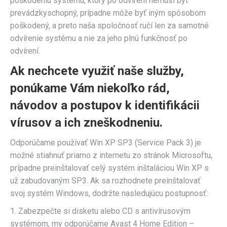
poškodeniu systému, ktorý po odvírení nemusí byť
prevádzkyschopný, prípadne môže byť iným spôsobom
poškodený, a preto naša spoločnosť ručí len za samotné
odvírenie systému a nie za jeho plnú funkčnosť po
odvírení.
Ak nechcete využiť naše služby,
ponúkame Vám niekoľko rád,
návodov a postupov k identifikácii
vírusov a ich zneškodneniu.
Odporúčame používať Win XP SP3 (Service Pack 3) je
možné stiahnuť priamo z internetu zo stránok Microsoftu,
prípadne preinštalovať celý systém inštaláciou Win XP s
už zabudovaným SP3. Ak sa rozhodnete preinštalovať
svoj systém Windows, dodržte nasledujúcu postupnosť:
1. Zabezpečte si disketu alebo CD s antivírusovým
systémom, my odporúčame Avast 4 Home Edition –