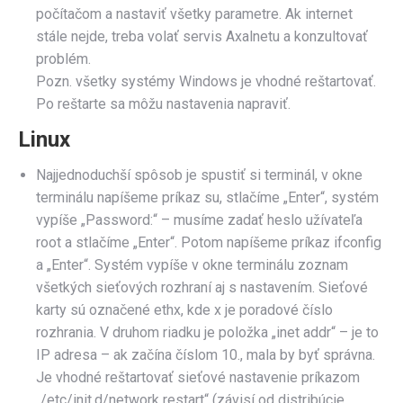
počítačom a nastaviť všetky parametre. Ak internet
stále nejde, treba volať servis Axalnetu a konzultovať
problém.
Pozn. všetky systémy Windows je vhodné reštartovať.
Po reštarte sa môžu nastavenia napraviť.
Linux
Najjednoduchší spôsob je spustiť si terminál, v okne
terminálu napíšeme príkaz su, stlačíme „Enter“, systém
vypíše „Password:“ – musíme zadať heslo užívateľa
root a stlačíme „Enter“. Potom napíšeme príkaz ifconfig
a „Enter“. Systém vypíše v okne terminálu zoznam
všetkých sieťových rozhraní aj s nastavením. Sieťové
karty sú označené ethx, kde x je poradové číslo
rozhrania. V druhom riadku je položka „inet addr“ – je to
IP adresa – ak začína číslom 10., mala by byť správna.
Je vhodné reštartovať sieťové nastavenie príkazom
„/etc/init.d/network restart“ (závisí od distribúcie