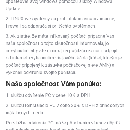
updateovať svoj windows pomocou služby Windows
Update.
2. LINUXové systémy sú proti útokom vírusov imúnne,
firewall sa odporúča aj pri týchto systémoch.
3. Ak zistíte, že máte infikovaný počítač, prípadne Vás
naša spoločnosť o tejto skutočnosti informovala, je
nevyhnutné, aby ste činnosť na počítači ukončili, odpojili
od internetu vytiahnutím sieťového kábla (kábel, ktorým je
počítač pripojený k zásuvke počítačovej siete AMN) a
vykonali odvírenie svojho počítača.
Naša spoločnosť Vám ponúka:
1. službu odvírenie PC v cene 10 € s DPH
2. službu reinštalácie PC v cene 20 € s DPH z prinesených
inštalačných médií.
Pri službe odvírenia PC môže pôsobením vírusov dôjsť k