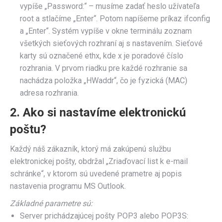
vypíše „Password:“ – musíme zadať heslo užívateľa
root a stlačíme „Enter“. Potom napíšeme príkaz ifconfig
a „Enter“. Systém vypíše v okne terminálu zoznam
všetkých sieťových rozhraní aj s nastavením. Sieťové
karty sú označené ethx, kde x je poradové číslo
rozhrania. V prvom riadku pre každé rozhranie sa
nachádza položka „HWaddr“, čo je fyzická (MAC)
adresa rozhrania.
2. Ako si nastavíme elektronickú
poštu?
Každý náš zákazník, ktorý má zakúpenú službu
elektronickej pošty, obdržal „Zriaďovací list k e-mail
schránke“, v ktorom sú uvedené prametre aj popis
nastavenia programu MS Outlook.
Základné parametre sú:
Server prichádzajúcej pošty POP3 alebo POP3S: