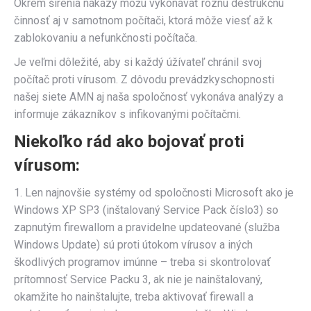
Okrem šírenia nákazy môžu vykonávať rôznu deštrukčnú
činnosť aj v samotnom počítači, ktorá môže viesť až k
zablokovaniu a nefunkčnosti počítača.
Je veľmi dôležité, aby si každý úžívateľ chránil svoj
počítač proti vírusom. Z dôvodu prevádzkyschopnosti
našej siete AMN aj naša spoločnosť vykonáva analýzy a
informuje zákazníkov s infikovanými počítačmi.
Niekoľko rád ako bojovať proti
vírusom:
1. Len najnovšie systémy od spoločnosti Microsoft ako je
Windows XP SP3 (inštalovaný Service Pack číslo3) so
zapnutým firewallom a pravidelne updateované (služba
Windows Update) sú proti útokom vírusov a iných
škodlivých programov imúnne – treba si skontrolovať
prítomnosť Service Packu 3, ak nie je nainštalovaný,
okamžite ho nainštalujte, treba aktivovať firewall a