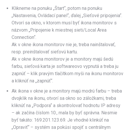
Klikneme na ponuku „Štart“, potom na ponuku
„Nastavenia, Ovládací panel“, ďalej „Sieťové pripojenia“.
Otvorí sa okno, v ktorom musí byť ikona monitorov s
názvom „Pripojenie k miestnej sieti/Local Area
Connection“.
Ak v okne ikona monitorov nie je, treba nainštalovať,
resp. preinštalovať sieťovú kartu.
Ak v okne ikona monitorov je a monitory majú šedú
farbu, sieťová karta je softwareovo vypnutá a treba ju
zapnúť – klik pravým tlačítkom myši na ikonu monitorov
a kliknúť na „zapnúť“.
Ak ikona v okne je a monitory majú modrú farbu – treba
dvojklik na ikonu, otvorí sa okno so záložkami, treba
kliknúť na „Podpora“ a skontrolovať hodnotu IP adresy
– ak začína číslom 10., mala by byť správna. Nesmie
byť takáto: 169.201.123.69. Je vhodné klinkúť na
„Opraviť“ – systém sa pokúsi spojiť s centrálnym