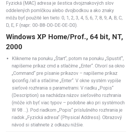
Fyzická (MAC) adresa je šestica dvojznakových slov
oddelených pomlčkou alebo dvojbodkou a ako znaky
môžu byť použité len tieto: 0, 1, 2, 3, 4, 5, 6, 7, 8, 9, A, B, C,
D, E, F (napr.: 00-B8-D0-DE-0E-D0).
Windows XP Home/Prof., 64 bit, NT,
2000
Klikneme na ponuku „Štart“, potom na ponuku „Spustiť“,
napíšeme príkaz cmd a stlačíme „Enter“. Otvorí sa okno
„Command“ pre písanie príkazov – napíšeme príkaz
ipconfig /all a stlačíme „Enter“. V okne systém vypíše
sieťové rozhrania s parametrami. V riadku „Popis“
(Description) sa nachádza názov sieťového rozhrania
(môže ich byť viac typov – podobne ako pri systémoch
W 98 …). Pod riadkom „Popis“ príslušného rozhrania je
riadok „Fyzická adresa“ (Physical Address). Obrazový
návod si stiahnete z odkazu nižšie.