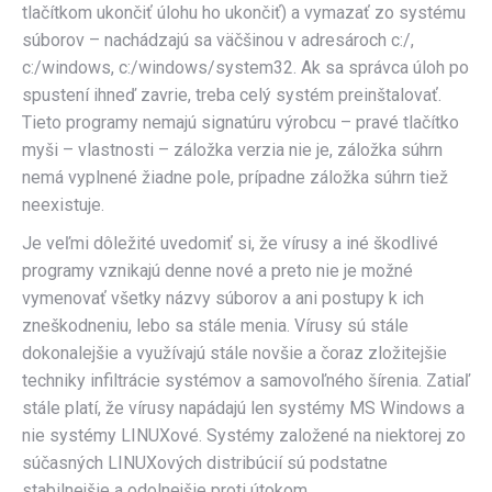
tlačítkom ukončiť úlohu ho ukončiť) a vymazať zo systému
súborov – nachádzajú sa väčšinou v adresároch c:/,
c:/windows, c:/windows/system32. Ak sa správca úloh po
spustení ihneď zavrie, treba celý systém preinštalovať.
Tieto programy nemajú signatúru výrobcu – pravé tlačítko
myši – vlastnosti – záložka verzia nie je, záložka súhrn
nemá vyplnené žiadne pole, prípadne záložka súhrn tiež
neexistuje.
Je veľmi dôležité uvedomiť si, že vírusy a iné škodlivé
programy vznikajú denne nové a preto nie je možné
vymenovať všetky názvy súborov a ani postupy k ich
zneškodneniu, lebo sa stále menia. Vírusy sú stále
dokonalejšie a využívajú stále novšie a čoraz zložitejšie
techniky infiltrácie systémov a samovoľného šírenia. Zatiaľ
stále platí, že vírusy napádajú len systémy MS Windows a
nie systémy LINUXové. Systémy založené na niektorej zo
súčasných LINUXových distribúcií sú podstatne
stabilnejšie a odolnejšie proti útokom.