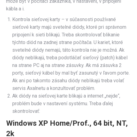
môže byť v počítači zákazníka, v nastavení, v pripojení
kábla a i.
Kontrola sieťovej karty – v súčasnosti používané
sieťové karty majú svetelné diódy, ktoré pri správnom
pripojení k sieti blikajú. Treba skontrolovať blikanie
týchto diód na zadnej strane počítača. U kariet, ktoré
svetelné diódy nemajú, táto kontrola nie je možná. Ak
diódy neblikajú, treba podotláčať sieťový (patch) kábel
na strane PC aj na strane zásuvky. Ak má zásuvka 2
porty, sieťový kábel by mal byť zasunutý v ľavom porte.
Ak ani po takomto zásahu diódy neblikajú treba volať
servis Axalnetu a konzultovať problém.
Ak diódy na sieťovej karte blikajú a internet „nejde“,
problém bude v nastavení systému. Treba ďalej
skontrolovať:
Windows XP Home/Prof., 64 bit, NT,
2k