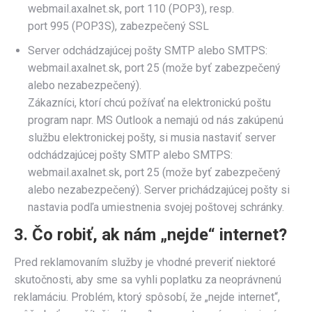
webmail.axalnet.sk, port 110 (POP3), resp.
port 995 (POP3S), zabezpečený SSL
Server odchádzajúcej pošty SMTP alebo SMTPS:
webmail.axalnet.sk, port 25 (može byť zabezpečený
alebo nezabezpečený).
Zákazníci, ktorí chcú požívať na elektronickú poštu
program napr. MS Outlook a nemajú od nás zakúpenú
službu elektronickej pošty, si musia nastaviť server
odchádzajúcej pošty SMTP alebo SMTPS:
webmail.axalnet.sk, port 25 (može byť zabezpečený
alebo nezabezpečený). Server prichádzajúcej pošty si
nastavia podľa umiestnenia svojej poštovej schránky.
3. Čo robiť, ak nám „nejde“ internet?
Pred reklamovaním služby je vhodné preveriť niektoré
skutočnosti, aby sme sa vyhli poplatku za neoprávnenú
reklamáciu. Problém, ktorý spôsobí, že „nejde internet“,