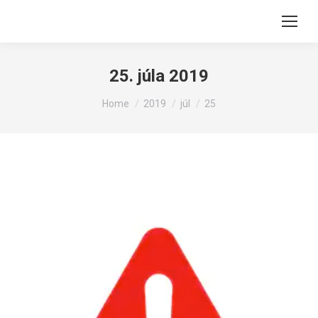
25. júla 2019
You are here:
Home
2019
júl
25